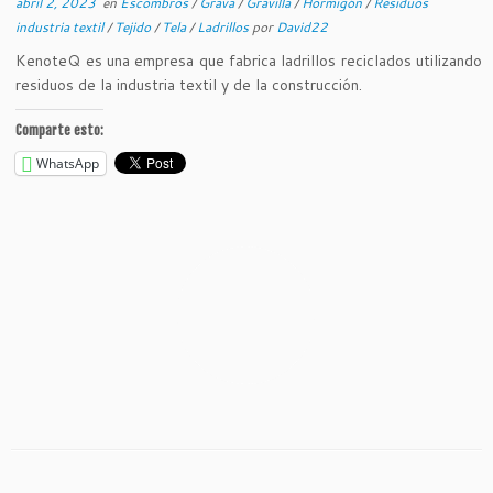
abril 2, 2023
en
Escombros
/
Grava
/
Gravilla
/
Hormigón
/
Residuos
industria textil
/
Tejido
/
Tela
/
Ladrillos
por
David22
KenoteQ es una empresa que fabrica ladrillos reciclados utilizando
residuos de la industria textil y de la construcción.
Comparte esto:
WhatsApp