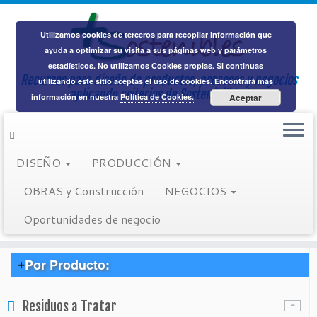
Utilizamos cookies de terceros para recopilar información que
ayuda a optimizar su visita a sus páginas web y parámetros
estadísticos. No utilizamos Cookies propias. Si continuas
Recursos para diseño de productos, procesos y negocios
Saltar
utilizando este sitio aceptas el uso de cookies. Encontrará más
aplicando criterios de Sostenibilidad
al
Inicio
información en nuestra
»
Ladrillos
Política de Cookies.
Aceptar
contenido
Enlaces sociales
DISEÑO
PRODUCCIÓN
Buscar:
OBRAS y Construcción
NEGOCIOS
Oportunidades de negocio
Suministradores:
Por Producto:
> Cuero
Residuos a Tratar