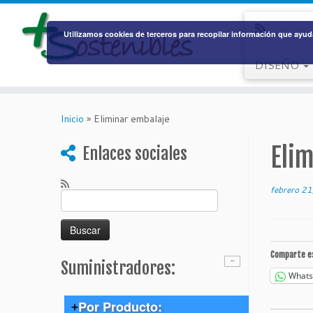
Utilizamos cookies de terceros para recopilar información que ayuda
DISEÑO
Saltar
al
Inicio
»
Eliminar embalaje
contenido
Eli
Enlaces sociales
febrero 2
Buscar:
Comparte e
Suministradores:
What
Por Producto: