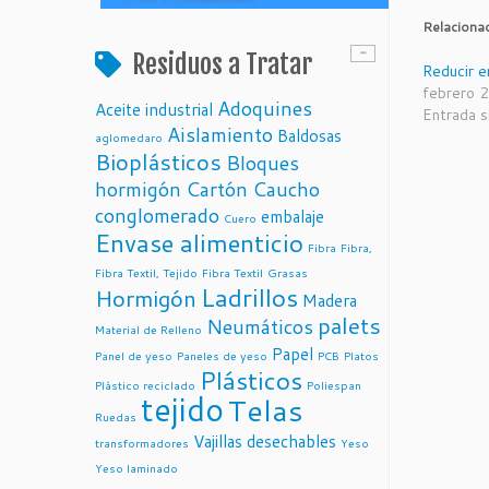
Relaciona
> Cuero
Residuos a Tratar
Reducir e
> Envases de uso alimenticio
Cuero fabricados con
febrero 
Adoquines
Aceite industrial
residuos de cultivos de
Entrada s
> Papel y Cartón
Papel de residuos
Aislamiento
piña – Piñatex
Baldosas
aglomedaro
agrícolas – Paperwise
> Madera
Bioplásticos
Bloques
Papel de residuos
agrícolas – Paperwise
Vajillas de residuos
hormigón
Cartón
Caucho
> Embalajes
Compraventa de
de la caña de azucar –
conglomerado
embalaje
Palets Industriales –
Cuero
Pacovis
Reciclaje de
Envase alimenticio
Lopez Carceller
Fibra
Fibra,
Neumáticos usados-
Vajillas y Bandejas de
Salmedima
Palets y envases
Fibra Textil, Tejido
Fibra Textil
Grasas
hojas de Palma –
Ladrillos
reciclados – Prieco
Hormigón
Pacovis
Madera
Papel de residuos
palets
Neumáticos
agrícolas – Paperwise
REFIBRA tejido
Evoware- Envases
Material de Relleno
sostenible de Lenzing
de uso alimenticio
Papel
Panel de yeso
Paneles de yeso
PCB
Platos
fabricados con Algas
Plásticos
TENCEL la fibra
Plástico reciclado
Poliespan
tejido
Telas
hecha de madera por
Ruedas
Lenzing
Vajillas desechables
transformadores
Yeso
Fibra textil a base de
Yeso laminado
madera – Metsä Fiber