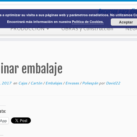
Recursos para dis
 a optimizar su visita a sus páginas web y parámetros estadísticos. No utilizamos Coo
Encontrará más información en nuestra
Política de Cookies.
Aceptar
PRODUCCIÓN
OBRAS y Construcción
NEG
minar embalaje
1, 2017
en
Cajas
/
Cartón
/
Embalajes
/
Envases
/
Poliespán
por
David22
sto:
sApp