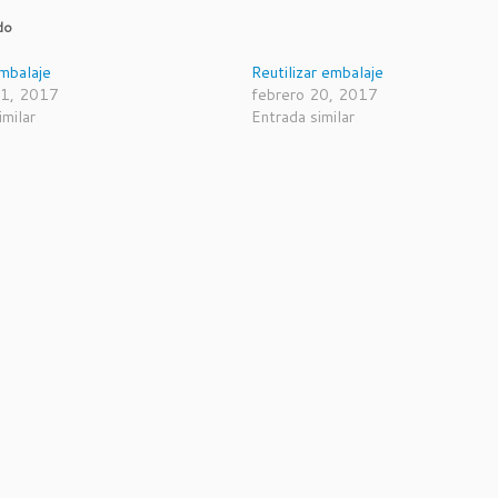
do
mbalaje
Reutilizar embalaje
21, 2017
febrero 20, 2017
imilar
Entrada similar