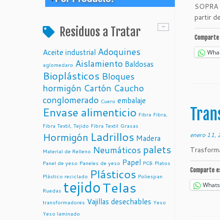
SOPRA X
partir d
> Cuero
Residuos a Tratar
Comparte 
> Envases de uso alimenticio
Cuero fabricados con
Adoquines
Aceite industrial
Wha
residuos de cultivos de
> Papel y Cartón
Papel de residuos
Aislamiento
piña – Piñatex
Baldosas
aglomedaro
agrícolas – Paperwise
> Madera
Bioplásticos
Bloques
Papel de residuos
agrícolas – Paperwise
Vajillas de residuos
hormigón
Cartón
Caucho
> Embalajes
Compraventa de
de la caña de azucar –
conglomerado
embalaje
Palets Industriales –
Cuero
Pacovis
Reciclaje de
Envase alimenticio
Lopez Carceller
Tran
Fibra
Fibra,
Neumáticos usados-
Vajillas y Bandejas de
Salmedima
Palets y envases
Fibra Textil, Tejido
Fibra Textil
Grasas
hojas de Palma –
Ladrillos
reciclados – Prieco
Hormigón
enero 11,
Pacovis
Madera
Papel de residuos
palets
Neumáticos
agrícolas – Paperwise
REFIBRA tejido
Trasforma
Evoware- Envases
Material de Relleno
sostenible de Lenzing
de uso alimenticio
Papel
Panel de yeso
Paneles de yeso
PCB
Platos
fabricados con Algas
Plásticos
Comparte e
TENCEL la fibra
Plástico reciclado
Poliespan
tejido
Telas
hecha de madera por
What
Ruedas
Lenzing
Vajillas desechables
transformadores
Yeso
Fibra textil a base de
Yeso laminado
madera – Metsä Fiber