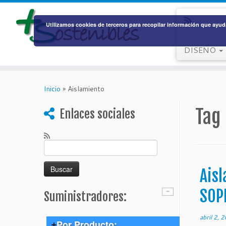
Utilizamos cookies de terceros para recopilar información que ayuda
DISEÑO
Saltar
al
Inicio
»
Aislamiento
contenido
Tag
Enlaces sociales
Buscar:
Aisl
SOP
Suministradores:
abril 2, 
Por Producto: