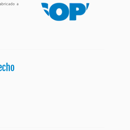
abricado a
echo