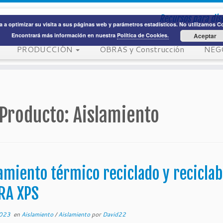
Recursos para dis
 a optimizar su visita a sus páginas web y parámetros estadísticos. No utilizamos Coo
Encontrará más información en nuestra
Política de Cookies.
Aceptar
PRODUCCIÓN
OBRAS y Construcción
NEG
 Producto:
Aislamiento
amiento térmico reciclado y reciclab
RA XPS
2023
en
Aislamiento
/
Aislamiento
por
David22