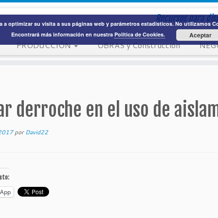
Recursos para dise
 a optimizar su visita a sus páginas web y parámetros estadísticos. No utilizamos Coo
Encontrará más información en nuestra
Política de Cookies.
Aceptar
PRODUCCIÓN
OBRAS y Construcción
NEG
ar derroche en el uso de aisla
 2017
por
David22
sto:
sApp