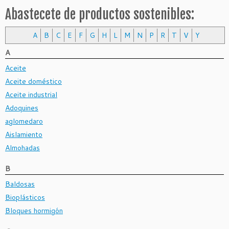
Abastecete de productos sostenibles:
A
B
C
E
F
G
H
L
M
N
P
R
T
V
Y
A
Aceite
Aceite doméstico
Aceite industrial
Adoquines
aglomedaro
Aislamiento
Almohadas
B
Baldosas
Bioplásticos
Bloques hormigón