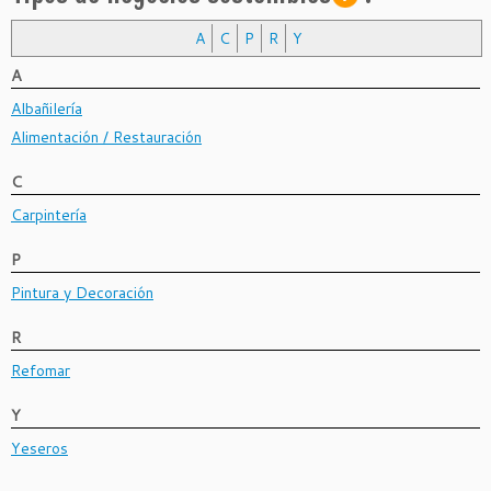
A
C
P
R
Y
A
Albañilería
Alimentación / Restauración
C
Carpintería
P
Pintura y Decoración
R
Refomar
Y
Yeseros