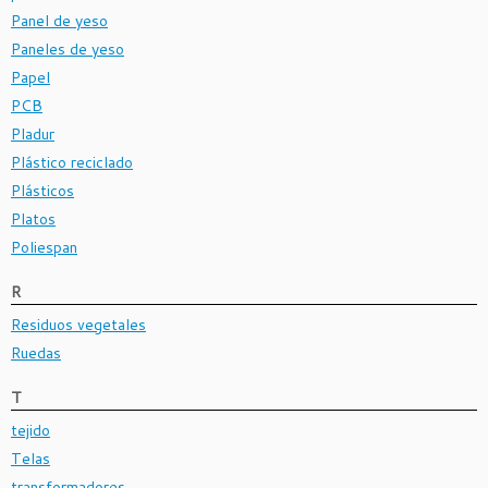
Panel de yeso
Paneles de yeso
Papel
PCB
Pladur
Plástico reciclado
Plásticos
Platos
Poliespan
R
Residuos vegetales
Ruedas
T
tejido
Telas
transformadores