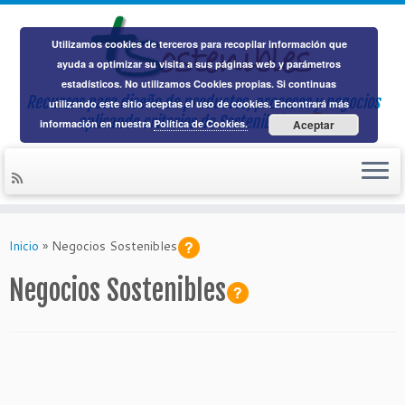
Utilizamos cookies de terceros para recopilar información que
ayuda a optimizar su visita a sus páginas web y parámetros
estadísticos. No utilizamos Cookies propias. Si continuas
Recursos para diseño de productos, procesos y negocios
utilizando este sitio aceptas el uso de cookies. Encontrará más
aplicando
criterios de Sostenibilidad
información en nuestra
Política de Cookies.
Aceptar
Saltar
al
Inicio
»
Negocios Sostenibles
contenido
Negocios Sostenibles