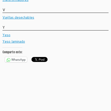
V
Vajillas desechables
Y
Yeso
Yeso laminado
Comparte esto:
WhatsApp