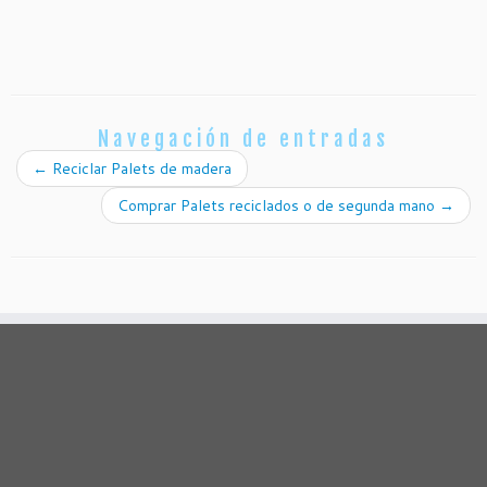
Navegación de entradas
←
Reciclar Palets de madera
Comprar Palets reciclados o de segunda mano
→