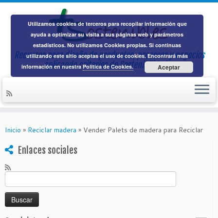
Utilizamos cookies de terceros para recopilar información que
ayuda a optimizar su visita a sus páginas web y parámetros
estadísticos. No utilizamos Cookies propias. Si continuas
Recursos para diseño de productos, procesos y negocios
utilizando este sitio aceptas el uso de cookies. Encontrará más
aplicando
criterios de Sostenibilidad
información en nuestra
Política de Cookies.
Aceptar
Saltar
al
Inicio
»
Reciclar madera
»
Vender Palets de madera para Reciclar
contenido
Enlaces sociales
Buscar: