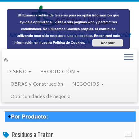
Utilizamos cookies de terceros para recopilar información que
ayuda a optimizar su visita a sus páginas web y parámetros
estadísticos. No utilizamos Cookies propias. Si continuas
Recursos para diseño de productos, procesos y negocios
Saltar
utilizando este sitio aceptas el uso de cookies. Encontrará más
aplicando criterios de Sostenibilidad
al
Inicio
información en nuestra
»
Aislamiento
»
Reciclar material de aislamiento
Política de Cookies.
Aceptar
contenido
Enlaces sociales
DISEÑO
PRODUCCIÓN
Buscar:
OBRAS y Construcción
NEGOCIOS
Oportunidades de negocio
Suministradores:
Por Producto:
> Cuero
Residuos a Tratar