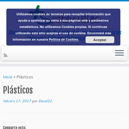
Utilizamos cookies de terceros para recopilar información que
ayuda a optimizar su visita a sus páginas web y parámetros
estadísticos. No utilizamos Cookies propias. Si continuas
Recursos para diseño de productos, procesos y negocios
utilizando este sitio aceptas el uso de cookies. Encontrará más
aplicando
criterios de Sostenibilidad
información en nuestra
Política de Cookies.
Aceptar
Saltar
al
Inicio
»
Plásticos
contenido
Plásticos
febrero 17, 2017
por
David22
Comparte esto: