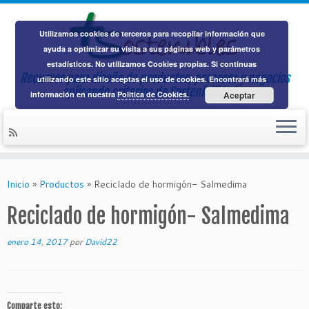
Utilizamos cookies de terceros para recopilar información que
ayuda a optimizar su visita a sus páginas web y parámetros
estadísticos. No utilizamos Cookies propias. Si continuas
Recursos para diseño de productos, procesos y negocios
utilizando este sitio aceptas el uso de cookies. Encontrará más
aplicando
criterios de Sostenibilidad
información en nuestra
Política de Cookies.
Aceptar
Saltar
al
Inicio
»
Productos
»
Reciclado de hormigón- Salmedima
contenido
Reciclado de hormigón- Salmedima
enero 14, 2017
por
David22
Comparte esto: