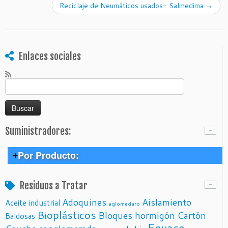
Reciclaje de Neumáticos usados- Salmedima
→
Enlaces sociales
Buscar:
Suministradores:
Por Producto:
> Cuero
Residuos a Tratar
> Envases de uso alimenticio
Adoquines
Aislamiento
Aceite industrial
Cuero fabricados con residuos de cultivos de piña –
aglomedaro
Piñatex
Bioplásticos
Bloques hormigón
Cartón
Baldosas
> Papel y Cartón
Papel de residuos agrícolas – Paperwise
Envase