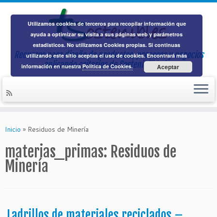
Utilizamos cookies de terceros para recopilar información que
ayuda a optimizar su visita a sus páginas web y parámetros
estadísticos. No utilizamos Cookies propias. Si continuas
Recursos para diseño de productos, procesos y negocios
utilizando este sitio aceptas el uso de cookies. Encontrará más
aplicando
criterios de Sostenibilidad
información en nuestra
Política de Cookies.
Aceptar
Saltar
al
Inicio
»
Residuos de Minería
contenido
materias_primas:
Residuos de
Minería
Ladrillos de materiales reciclados –