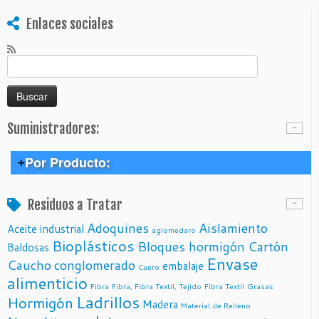
Enlaces sociales
Buscar:
Suministradores:
Por Producto:
> Cuero
Residuos a Tratar
> Envases de uso alimenticio
Adoquines
Aislamiento
Aceite industrial
Cuero fabricados con residuos de cultivos de piña –
aglomedaro
Piñatex
Bioplásticos
Bloques hormigón
Cartón
Baldosas
> Papel y Cartón
Papel de residuos agrícolas – Paperwise
Envase
Caucho
conglomerado
embalaje
Cuero
> Madera
Vajillas de residuos de la caña de azucar – Pacovis
Papel de residuos agrícolas – Paperwise
alimenticio
Fibra
Fibra, Fibra Textil, Tejido
Fibra Textil
Grasas
> Embalajes
Ladrillos
Vajillas y Bandejas de hojas de Palma – Pacovis
Hormigón
Compraventa de Palets Industriales – Lopez Carceller
Madera
Material de Relleno