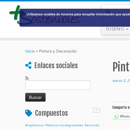
Utilizamos cookies de terceros para recopilar información que ayuda
DISEÑO
Saltar
al
Inicio
»
Pintura y Decoración
contenido
Pin
Enlaces sociales
marzo 2, 
Buscar:
Comparte e
Compuestos
What
Bioplásticos
Plásticos biodegradables
Recilcado