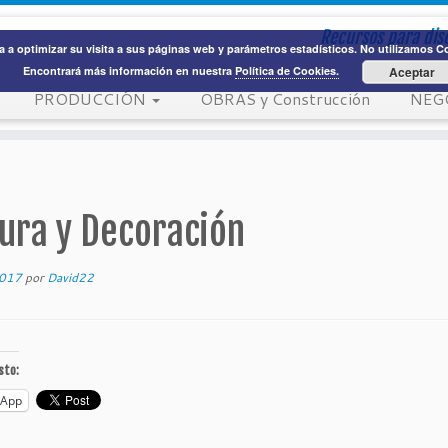
Recursos para dis
 a optimizar su visita a sus páginas web y parámetros estadísticos. No utilizamos Coo
Encontrará más información en nuestra
Política de Cookies.
Aceptar
PRODUCCIÓN
OBRAS y Construcción
NEG
tura y Decoración
2017
por
David22
sto:
sApp