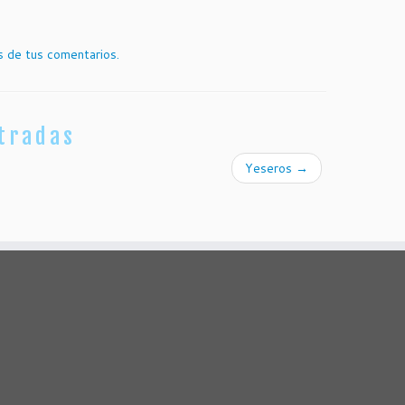
 de tus comentarios.
tradas
Yeseros
→