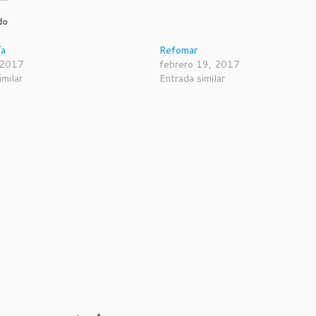
do
ía
Refomar
 2017
febrero 19, 2017
imilar
Entrada similar