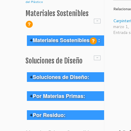
del Plástico
Relaciona
Materiales Sostenibles
Carpinter
marzo 1,
Entrada s
Materiales Sostenibles
:
Alimentos
Soluciones de Diseño
Biomasa
Madera
Soluciones de Diseño:
Residuos Vegetales
> Reciclar
Tejido
Por Materias Primas:
> Reducir
Formas de Reciclar en tu
Residuos textiles
negocio:
>
Reutilizar
> Madera
Formas de Reducir en tu
Por Residuo:
Reciclar Tejidos
negocio:
> Tejido
Formas de conseguir Madera
Formas de Reutilizar en tu
sostenible:
negocio:
> Alimentos