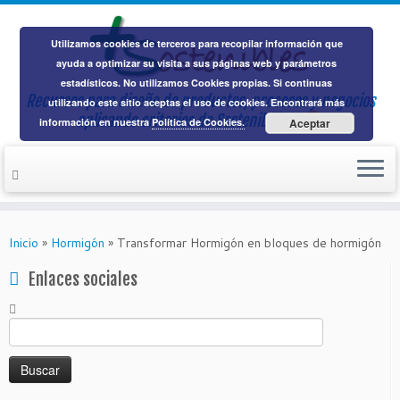
Utilizamos cookies de terceros para recopilar información que
ayuda a optimizar su visita a sus páginas web y parámetros
estadísticos. No utilizamos Cookies propias. Si continuas
Recursos para diseño de productos, procesos y negocios
utilizando este sitio aceptas el uso de cookies. Encontrará más
aplicando
criterios de Sostenibilidad
información en nuestra
Política de Cookies.
Aceptar
Saltar
al
Inicio
»
Hormigón
»
Transformar Hormigón en bloques de hormigón
contenido
Enlaces sociales
Buscar: