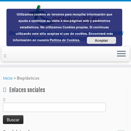
Utilizamos cookies de terceros para recopilar información que
ayuda a optimizar su visita a sus páginas web y parámetros
estadísticos. No utilizamos Cookies propias. Si continuas
Recursos para diseño de productos, procesos y negocios
utilizando este sitio aceptas el uso de cookies. Encontrará más
aplicando
criterios de Sostenibilidad
información en nuestra
Política de Cookies.
Aceptar
Saltar
al
Inicio
»
Bioplásticos
contenido
Enlaces sociales
Buscar: