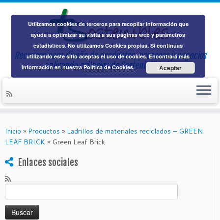
Utilizamos cookies de terceros para recopilar información que
ayuda a optimizar su visita a sus páginas web y parámetros
estadísticos. No utilizamos Cookies propias. Si continuas
Recursos para diseño de productos, procesos y negocios
utilizando este sitio aceptas el uso de cookies. Encontrará más
aplicando
criterios de Sostenibilidad
información en nuestra
Política de Cookies.
Aceptar
Saltar
al
Inicio
»
Productos
»
Ladrillos de materiales reciclados – GREEN
contenido
LEAF BRICK
»
Green Leaf Brick
Enlaces sociales
Buscar: