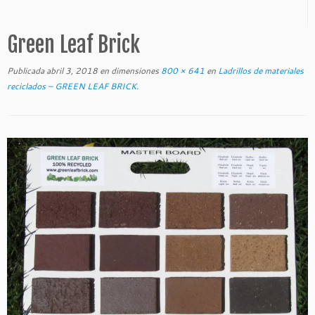
Green Leaf Brick
Publicada
abril 3, 2018
en dimensiones
800 × 641
en
Ladrillos de materiales
reciclados – GREEN LEAF BRICK
.