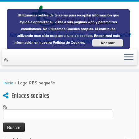
Utilizamos cookies de terceros para recopilar información que
ayuda a optimizar su visita a sus páginas web y parámetros
estadísticos. No utilizamos Cookies propias. Si continuas
Recursos para diseño de productos, procesos y negocios
utilizando este sitio aceptas el uso de cookies. Encontrará más
aplicando
criterios de Sostenibilidad
información en nuestra
Política de Cookies.
Aceptar
Saltar
al
Inicio
»
Logo RES pequeño
contenido
Enlaces sociales
Buscar: