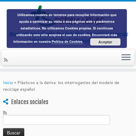
Utilizamos cookies de terceros para recopilar información que
ayuda a optimizar su visita a sus páginas web y parámetros
estadísticos. No utilizamos Cookies propias. Si continuas
Recursos para diseño de productos, procesos y negocios
utilizando este sitio aceptas el uso de cookies. Encontrará más
aplicando
criterios de Sostenibilidad
información en nuestra
Política de Cookies.
Aceptar
Saltar
al
Inicio
»
Plásticos a la deriva: los interrogantes del modelo de
contenido
reciclaje español
Enlaces sociales
Buscar: