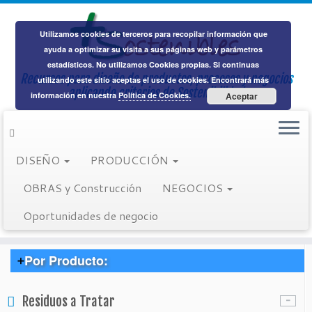
Utilizamos cookies de terceros para recopilar información que
ayuda a optimizar su visita a sus páginas web y parámetros
estadísticos. No utilizamos Cookies propias. Si continuas
Recursos para diseño de productos, procesos y negocios
Saltar
utilizando este sitio aceptas el uso de cookies. Encontrará más
aplicando criterios de Sostenibilidad
al
Inicio
información en nuestra
»
binary (21)
Política de Cookies.
Aceptar
contenido
Enlaces sociales
DISEÑO
PRODUCCIÓN
Buscar:
OBRAS y Construcción
NEGOCIOS
Oportunidades de negocio
Suministradores:
Por Producto:
> Cuero
Residuos a Tratar