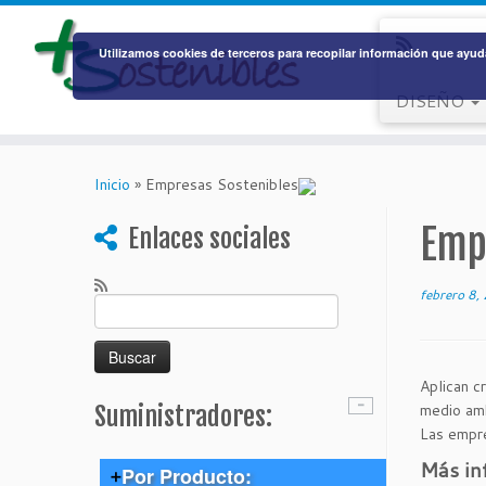
Utilizamos cookies de terceros para recopilar información que ayuda
DISEÑO
Saltar
al
Inicio
»
Empresas Sostenibles
contenido
Emp
Enlaces sociales
febrero 8,
Buscar:
Aplican
cr
medio amb
Suministradores:
Las
empre
Más in
Por Producto: