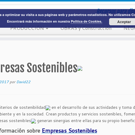
Recursos para dis
 a optimizar su visita a sus páginas web y parámetros estadísticos. No utilizamos Coo
Encontrará más información en nuestra
Política de Cookies.
Aceptar
PRODUCCIÓN
OBRAS y Construcción
NEG
resas Sostenibles
 2017
por
David22
iterios de sostenibilidad
en el desarrollo de sus actividades y toma 
iente y en la sociedad. Crean productos y servicios sostenibles, fome
sas sostenibles
generan sinergias entre ellas para su propio benefic
formación sobre
Empresas Sostenibles